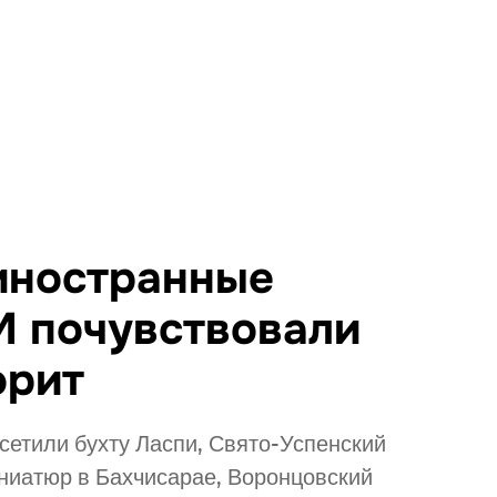
иностранные
М почувствовали
орит
етили бухту Ласпи, Свято-Успенский
ниатюр в Бахчисарае, Воронцовский