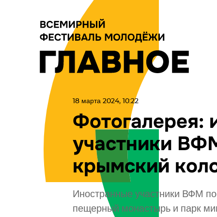
18 марта 2024, 10:22
Фотогалерея: 
участники ВФ
крымский кол
Иностранные участники ВФМ пос
пещерный монастырь и парк ми