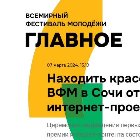
07 марта 2024, 15:19
Находить крас
ВФМ в Сочи о
интернет-про
Церемония награждения первых
премии интернет-контента сос