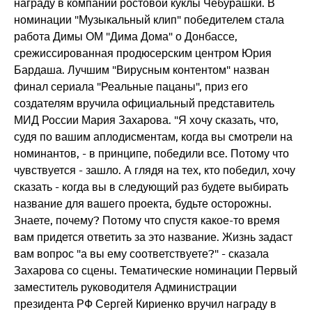
награду в компании ростовой куклы Чебурашки. В
номинации "Музыкальный клип" победителем стала
работа Димы ОМ "Дима Дома" о Донбассе,
срежиссированная продюсерским центром Юрия
Бардаша. Лучшим "Вирусным контентом" назван
финал сериала "Реальные пацаны", приз его
создателям вручила официальный представитель
МИД России Мария Захарова. "Я хочу сказать, что,
судя по вашим аплодисментам, когда вы смотрели на
номинантов, - в принципе, победили все. Потому что
чувствуется - зашло. А глядя на тех, кто победил, хочу
сказать - когда вы в следующий раз будете выбирать
название для вашего проекта, будьте осторожны.
Знаете, почему? Потому что спустя какое-то время
вам придется ответить за это название. Жизнь задаст
вам вопрос "а вы ему соответствуете?" - сказала
Захарова со сцены. Тематические номинации Первый
заместитель руководителя Администрации
президента РФ Сергей Кириенко вручил награду в