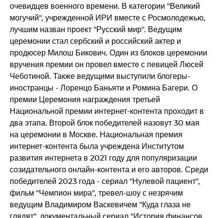
очевидцев военного времени. В категории "Великий
могучий", учрежденной ИРИ вместе с Росмолодежью,
лучшим назван проект "Русский мир". Ведущим
церемонии стал сербский и российский актер и
продюсер Милош Бикович. Один из блоков церемонии
вручения премии он провел вместе с певицей Люсей
Чеботиной. Также ведущими выступили блогеры-
иностранцы - Лоренцо Баньяти и Ромина Багери. О
премии Церемония награждения третьей
Национальной премии интернет-контента проходит в
два этапа. Второй блок победителей назовут 30 мая
на церемонии в Москве. Национальная премия
интернет-контента была учреждена Институтом
развития интернета в 2021 году для популяризации
созидательного онлайн-контента и его авторов. Среди
победителей 2023 года - сериал "Нулевой пациент",
фильм "Чемпион мира", тревел-шоу с незрячим
ведущим Владимиром Васкевичем "Куда глаза не
глядят", документальный сериал "История финансов