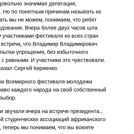
 довольно значимая делегация,
ы
. Но по понятным причинам называть их
ть мы не можем, понимаем, что ребят
едование. Вчера более двух часов шла
0 участниками фестиваля из всех стран
 встречи, что Владимир Владимирович
опытки упрощения, без избыточного
 с равными. И участники это чувствовали.
азал Сергей Кириенко.
ники Всемирного фестиваля молодежи
право каждого народа на свой собственный
выбор.
и звучали вчера на встрече президента…
ей студенческих ассоциаций африканского
е, теперь мы понимаем, что вы воюете