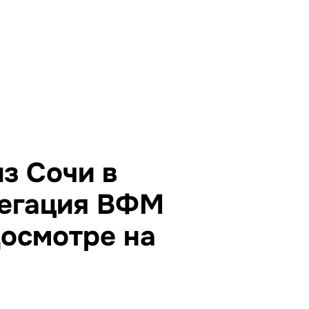
з Сочи в
егация ВФМ
досмотре на