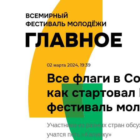
02 марта 2024, 19:39
Все флаги в Со
как стартовал
фестиваль мо
Участники из разных стран об
учатся петь «Калинку»